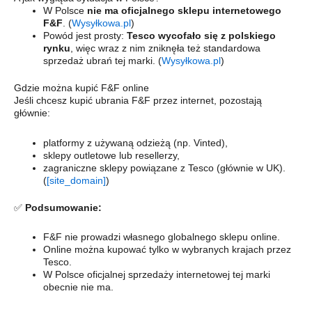
W Polsce
nie ma oficjalnego sklepu internetowego
F&F
. (
Wysyłkowa.pl
)
Powód jest prosty:
Tesco wycofało się z polskiego
rynku
, więc wraz z nim zniknęła też standardowa
sprzedaż ubrań tej marki. (
Wysyłkowa.pl
)
Gdzie można kupić F&F online
Jeśli chcesz kupić ubrania F&F przez internet, pozostają
głównie:
platformy z używaną odzieżą (np. Vinted),
sklepy outletowe lub resellerzy,
zagraniczne sklepy powiązane z Tesco (głównie w UK).
(
[site_domain]
)
✅
Podsumowanie:
F&F nie prowadzi własnego globalnego sklepu online.
Online można kupować tylko w wybranych krajach przez
Tesco.
W Polsce oficjalnej sprzedaży internetowej tej marki
obecnie nie ma.