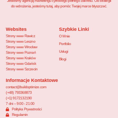
Jesteśmy agencją marketingu cyfrowego pełnego zakresu. Od strategii
do wdrożenia, jesteśmy tutaj, aby pomóc Twojej marce błyszczeć.
Websites
Szybkie Linki
Strony www Rawicz
O Mnie
Strony www Leszno
Portfolio
Strony www Wrocław
Usługi
Strony www Poznań
Strony www Kraków
Blogi
Strony www Gdańsk
Strony www Szczecin
Informacje Kontaktowe
contact@buildoptimize.com
(+48) 793368873
(+1) 9172132190
7 dni – 9:00 - 21:00
Polityka Prywatności
Regulamin