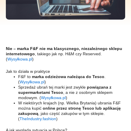
Nie – marka F&F nie ma klasycznego, niezależnego sklepu
internetowego
, takiego jak np. H&M czy Reserved.
(
Wysyłkowa.pl
)
Jak to działa w praktyce
F&F to
marka odzieżowa należąca do Tesco
.
(
Wysyłkowa.pl
)
Sprzedaż ubrań tej marki jest zwykle
powiązana z
supermarketami Tesco
, a nie z osobnym sklepem
modowym. (
Wysyłkowa.pl
)
W niektórych krajach (np. Wielka Brytania) ubrania F&F
można kupić
online przez stronę Tesco lub aplikację
zakupową
, jako część zakupów w tym sklepie.
(
TheIndustry.fashion
)
A jak wygląda sytuacja w Polsce?