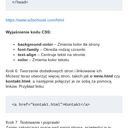
</head>
https://www.w3schools.com/html
Wyjaśnienie kodu CSS:
background-color
– Zmienia kolor tła strony.
font-family
– Określa rodzaj czcionki.
text-align
– Centruje tekst na stronie.
color
– Zmienia kolor tekstu.
Krok 6: Tworzenie dodatkowych stron i linkowanie ich
Możesz teraz utworzyć więcej stron, takich jak
o mnie.html
czy
kontakt.html
, a następnie połączyć je ze sobą za pomocą
linków. Przykład linku:
<a href="kontakt.html">Kontakt</a>
Krok 7: Testowanie i poprawki
Zanim zakończysz pracę nad swoją stroną, przetestuj ją w