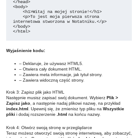
</head>

<body>

    <h1>Witaj na mojej stronie!</h1>

    <p>To jest moja pierwsza strona 
internetowa stworzona w Notatniku.</p>

</body>

</html>
Wyjaśnienie kodu:
– Deklaruje, że używasz HTML5.
– Otwiera cały dokument HTML.
– Zawiera meta informacje, jak tytuł strony.
– Zawiera widoczną część strony.
Krok 3: Zapisz plik jako HTML
Następnie musisz zapisać swój dokument. Wybierz
Plik >
Zapisz jako
, a następnie nadaj plikowi nazwę, na przykład
index.html
. Upewnij się, że zmienisz typ pliku na
Wszystkie
pliki
i dodaj rozszerzenie
.html
na końcu nazwy.
Krok 4: Otwórz swoją stronę w przeglądarce
Teraz możesz otworzyć swoją stronę internetową, aby zobaczyć,