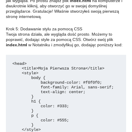
jak wygląda. Po prostu znajdź plik
index.html
na komputerze i
dwukrotnie kliknij, aby otworzyć go w swojej domyślnej
przeglądarce. Gratulacje! Właśnie stworzyłeś swoją pierwszą
stronę internetową.
Krok 5: Dodawanie stylu za pomocą CSS
Twoja strona działa, ale wygląda dość prosto. Możemy to
poprawić, dodając style za pomocą CSS. Otwórz swój plik
index.html
w Notatniku i zmodyfikuj go, dodając poniższy kod:
<head>

    <title>Moja Pierwsza Strona</title>

    <style>

        body {

            background-color: #f0f0f0;

            font-family: Arial, sans-serif;

            text-align: center;

        }

        h1 {

            color: #333;

        }

        p {

            color: #555;

        }

    </style>
